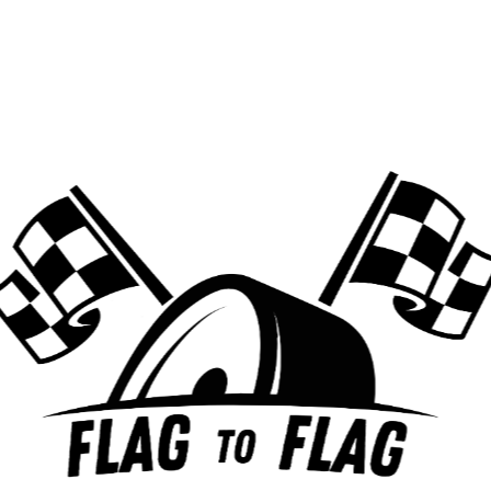
11 février 2024
by
Barthélys Lohéac
8 minutes read
3970
Views
Championnats de France de Sim Racing
: C’est quoi le principe ?