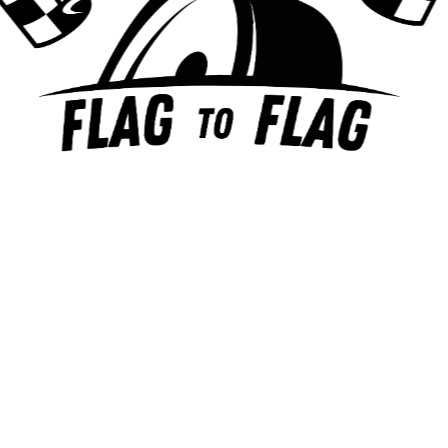
Bienvenue sur mon site Flag To Flag ! Je
m'appelle Barthélys Lohéac, j'ai 15 ans et je suis
un grand passionné de Formule 1 et de sports
mécaniques. À travers ce blog, je souhaite
partager avec vous ma passion, mes
expériences en karting et tout ce qui touche au
monde fascinant de la course automobile.
Rejoignez-moi dans cette aventure à grande
vitesse !