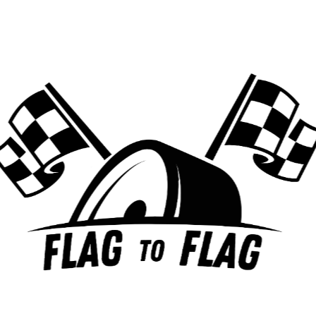
la transition vers la mobilité électrique et partagée
représente un enjeu majeur pour le
développement
durable
.
En effet, les
voitures électriques
émettent nettement
moins de gaz à effet de serre que les véhicules