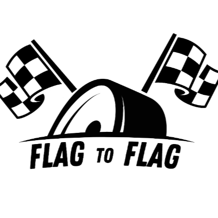
au classement, grâce au doublé
Ferrari
Avant le départ, Sainz avait affiché sa confiance quant
au potentiel de sa voiture, indépendamment des
problèmes rencontrés par Verstappen..
LIRE LA SUITE