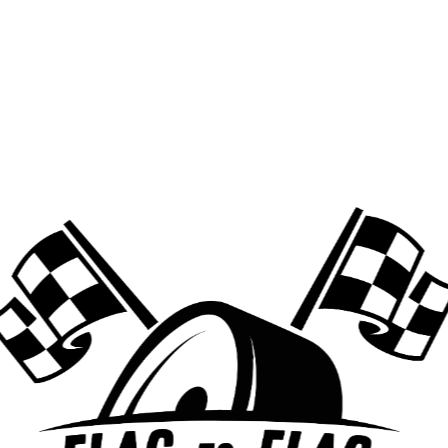
Prix d’Espagne !
NEXT POST
Lando Norris remporte sa première victoire en F1
à Miami !
Laisser un commentaire
Votre adresse e-mail ne sera pas publiée.
Les champs
obligatoires sont indiqués avec
*