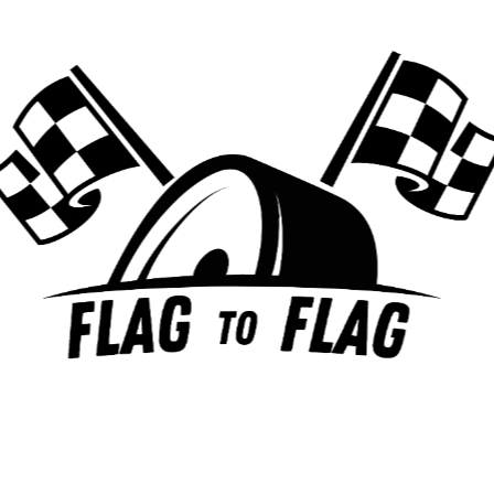
Laisser un commentaire
Votre adresse e-mail ne sera pas publiée.
Les champs
obligatoires sont indiqués avec
*