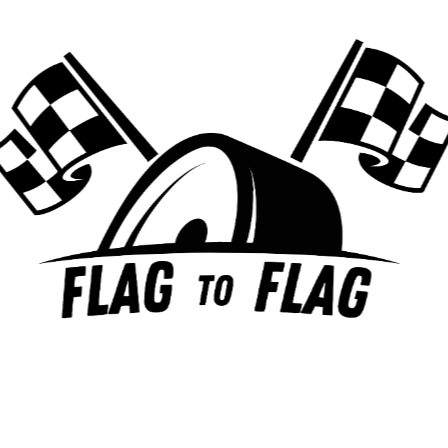
Le Monégasque a été franc sur sa situation actuelle,
expliquant que, bien que Carlos Sainz semble mieux
adapté à la.
LIRE LA SUITE